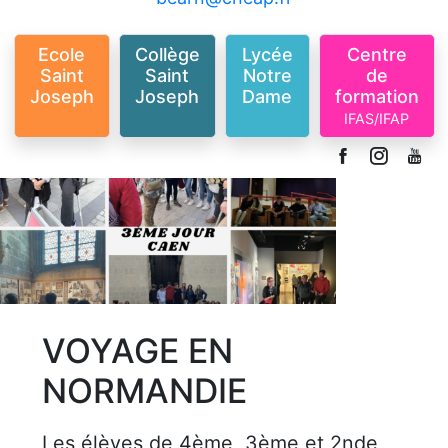
Ecole
Collège
Lycée
Centre
Saint
Saint
Notre
de
Joseph
Joseph
Dame
formation
IFAS/IFAP
VOYAGE EN
NORMANDIE
Les élèves de 4ème, 3ème et 2nde